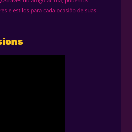
)
.Através do artigo acima, podemos
s e estilos para cada ocasião de suas
sions