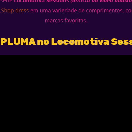
 série
Locomotiva Sessions
(assista ao vídeo abaixo
.
Shop dress
em uma variedade de comprimentos, core
marcas favoritas.
 PLUMA no Locomotiva Ses