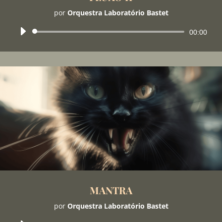
e
por
Orquestra Laboratório Bastet
p
u
Tocador
00:00
n
de
h
áudio
o
s
.
MANTRA
por
Orquestra Laboratório Bastet