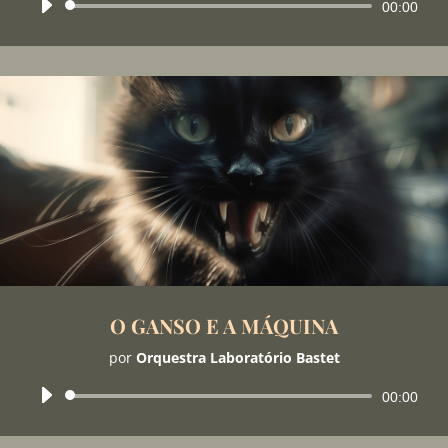
Tocador
00:00
de
áudio
O GANSO E A MÁQUINA
por
Orquestra Laboratório Bastet
Tocador
00:00
de
áudio