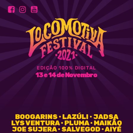
EDIÇÃO 100% DIGITAL
13 e 14 de Novembro
BOOGARINS • LAZÚLI • JADSA
LYS VENTURA • PLUMA • MAIKÃO
JOE SUJERA • SALVEGOD • AIYÉ