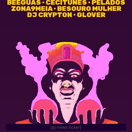
BEEGUAS • CECITUNES • PELADOS
ZONA9MEIA • BESOURO MULHER
DJ CRYPTON • GLOVER
[pj-news-ticker]