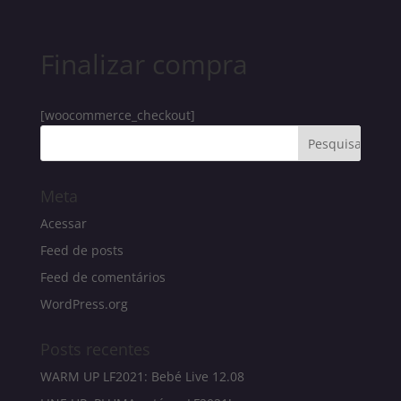
Finalizar compra
[woocommerce_checkout]
Meta
Acessar
Feed de posts
Feed de comentários
WordPress.org
Posts recentes
WARM UP LF2021: Bebé Live 12.08